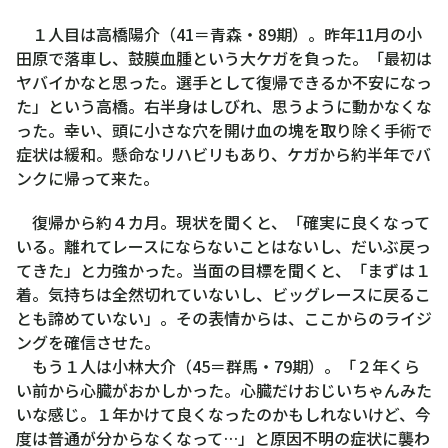
１人目は高橋陽介（41＝青森・89期）。昨年11月の小
田原で落車し、鼓膜血腫という大ケガを負った。「最初は
ヤバイかなと思った。選手として復帰できるか不安になっ
た」という高橋。右半身はしびれ、思うように動かなくな
った。幸い、頭に小さな穴を開け血の塊を取り除く手術で
症状は緩和。懸命なリハビリもあり、ケガから約半年でバ
ンクに帰って来た。
復帰から約４カ月。現状を聞くと、「確実に良くなって
いる。離れてレースにならないことはないし、だいぶ戻っ
てきた」と力強かった。当面の目標を聞くと、「まずは１
着。気持ちは全然切れていないし、ビッグレースに戻るこ
とも諦めていない」。その表情からは、ここからのライジ
ングを確信させた。
もう１人は小林大介（45＝群馬・79期）。「２年くら
い前から心臓がおかしかった。心臓だけおじいちゃんみた
いな感じ。１年かけて良くなったのかもしれないけど、今
度は普通が分からなくなって…」と原因不明の症状に襲わ