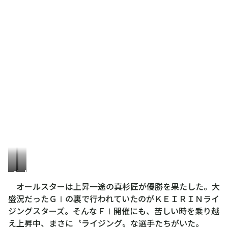
高
小
橋
林
オールスターは上昇一途の真杉匠が優勝を果たした。大
陽
大
盛況だったＧⅠの裏で行われていたのがＫＥＩＲＩＮライ
介
介
ジングスターズ。そんなＦⅠ開催にも、苦しい時を乗り越
え上昇中、まさに〝ライジング〟な選手たちがいた。