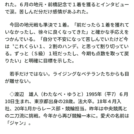
れた。６月の地元・前橋記念で１着を獲るとインタビュー
で涙。苦しんだ分だけ感情があふれた。
今回の地元戦も準決で１着。「前だったら１着を獲れて
いなかったし、徐々に良くなってきた」と確かな手応えを
つかんでいる。「自分で不安になって苦しんでいたけど今
は〝これくらい１、２割のハンデ〟と思って割り切ってい
る。ずっと（Ｓ級）１班だったし、今期も点数を取って戻
りたい」と明確に目標を示した。
若手だけではない。ライジングなベテランたちからも目
が離せない。
◇渡辺 雄人（わたなべ・ゆうと）1995年（平7）６月
10日生まれ、東京都出身の28歳。法大卒。18年４月入
社、20年1月からレース部・競輪担当。昨年は中央競馬と
の二刀流に挑戦。今年から再び競輪一本に。愛犬の名前は
「ジャン」。