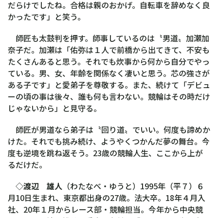
だらけでしたね。合格は親のおかげ。自転車を辞めなく良
かったです」と笑う。
師匠も太鼓判を押す。師事しているのは〝男道〟加瀬加
奈子だ。加瀬は「佑弥は１人で前橋から出てきて、不安も
たくさんあると思う。それでも炊事から何から自分でやっ
ている。男、女、年齢を関係なく凄いと思う。芯の強さが
ある子です」と愛弟子を尊敬する。また、続けて「デビュ
ーの頃の事は後々、誰も何も言わない。競輪はその時だけ
じゃないから」と見守る。
師匠が男道なら弟子は〝回り道〟でいい。何度も諦めか
けた。それでも挑み続け、ようやくつかんだ夢の舞台。今
度も逆境を跳ね返そう。23歳の競輪人生、ここから上が
るだけだ。
◇
渡辺 雄人
（わたなべ・ゆうと）1995年（平７）６
月10日生まれ、東京都出身の27歳。法大卒。18年４月入
社、20年１月からレース部・競輪担当。今年から中央競