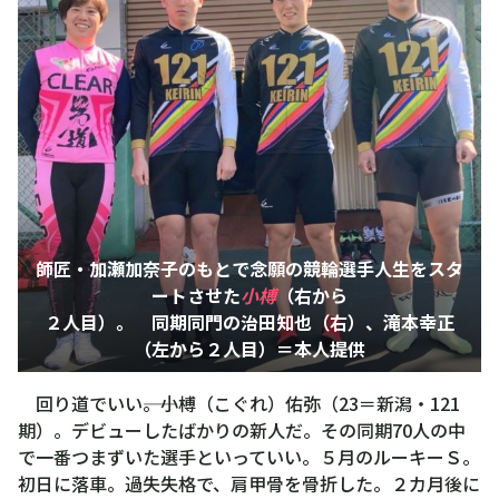
師匠・加瀬加奈子のもとで念願の競輪選手人生をスタ
ートさせた
小榑
（右から
２人目）。 同期同門の治田知也（右）、滝本幸正
（左から２人目）＝本人提供
回り道でいい――。小榑（こぐれ）佑弥（23＝新潟・121
期）。デビューしたばかりの新人だ。その同期70人の中
で一番つまずいた選手といっていい。５月のルーキーＳ。
初日に落車。過失失格で、肩甲骨を骨折した。２カ月後に