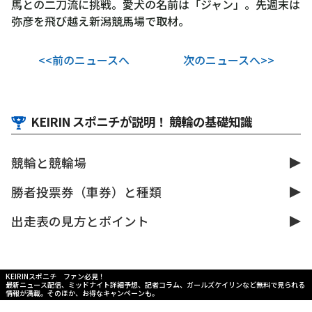
馬との二刀流に挑戦。愛犬の名前は「ジャン」。先週末は
弥彦を飛び越え新潟競馬場で取材。
<<前のニュースへ
次のニュースへ>>
KEIRIN スポニチが説明！ 競輪の基礎知識
競輪と競輪場
勝者投票券（車券）と種類
出走表の見方とポイント
KEIRINスポニチ ファン必見！
最新ニュース配信、ミッドナイト詳細予想、記者コラム、ガールズケイリンなど無料で見られる
情報が満載。そのほか、お得なキャンペーンも。