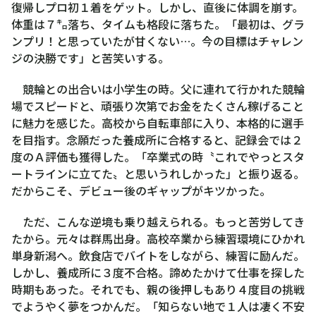
復帰しプロ初１着をゲット。しかし、直後に体調を崩す。
体重は７㌔落ち、タイムも格段に落ちた。「最初は、グラ
ンプリ！と思っていたが甘くない…。今の目標はチャレン
ジの決勝です」と苦笑いする。
競輪との出合いは小学生の時。父に連れて行かれた競輪
場でスピードと、頑張り次第でお金をたくさん稼げること
に魅力を感じた。高校から自転車部に入り、本格的に選手
を目指す。念願だった養成所に合格すると、記録会では２
度のＡ評価も獲得した。「卒業式の時〝これでやっとスタ
ートラインに立てた〟と思いうれしかった」と振り返る。
だからこそ、デビュー後のギャップがキツかった。
ただ、こんな逆境も乗り越えられる。もっと苦労してき
たから。元々は群馬出身。高校卒業から練習環境にひかれ
単身新潟へ。飲食店でバイトをしながら、練習に励んだ。
しかし、養成所に３度不合格。諦めたかけて仕事を探した
時期もあった。それでも、親の後押しもあり４度目の挑戦
でようやく夢をつかんだ。「知らない地で１人は凄く不安