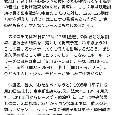
養成」。女子は「お客様の期待に応える即戦力となる選手
の養成」を掲げ鍛錬を積んだ。実際に、ここ２年は競走訓
練の最多出走数が40走台だったのに対し、125、126期は
70走を超えた（近２年はコロナの影響もあったが）。実
戦勘も良く、すんなりレースにもなじめるだろう。
スポニチでは29日に125、126期全選手の師匠と競争訓
練、記録会の結果を一覧にして掲載予定。将来きょう21
日に開幕するウィナーズＣに何人も出場するだろう。ぜひ
永久保存版として手にとってほしい。ちなみにルーキーシ
リーズの日程は富山（５月３～５日）、平塚（同10～12
日）、函館（同24～26日）、松山（同31～６月２日）。
今から１カ月と少々、デビューが楽しみで仕方がない。
◇
渡辺 雄人
（わたなべ・ゆうと）1995年（平７）６
月10日生まれ、東京都出身の28歳。法大卒。18年４月入
社、20年１月からレース部・競輪担当。22年は中央競馬
との二刀流に挑戦。23年から再び競輪１本に。愛犬の名
前は「ジャン」。ウィナーズＣ優勝予想は弟子・原田峻治