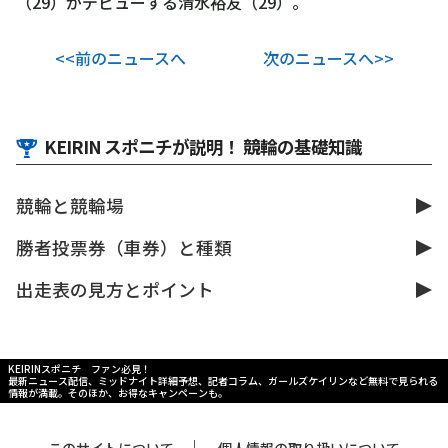
（29）がデビューする清水裕友（29）。
<<前のニュースへ
次のニュースへ>>
KEIRIN スポニチが説明！ 競輪の基礎知識
競輪と競輪場
勝者投票券（車券）と種類
出走表の見方とポイント
KEIRINスポニチ ファン必見！
最新ニュース配信、ミッドナイト詳細予想、記者コラム、ガールズケイリンなど無料で見られる
情報が満載。そのほか、お得なキャンペーンも。
｜