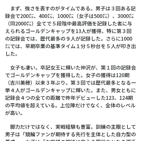
まず、強さを表すのがタイムである。男子は３回ある記
録会で200㍍、400㍍、1000㍍（女子は500㍍）、3000㍍
（同2000㍍）全てで５段階中最高評価を記録した者に与
えられるゴールデンキャップを13人が獲得。特に第３回
の記録会では、歴代最多の９人が記録した。さらに1000
㍍では、早期卒業の基準タイム１分５秒台を５人が叩き出
した。
女子も凄い。卒記女王に輝いた仲沢が、第１回の記録会
でゴールデンキャップを獲得した。女子の獲得は120期
（吉川美穂）以来３年ぶり。第３回では歴代最多となる一
挙４人がゴールデンキャップに輝いた。また、男女ともに
記録会４つの全ての距離で昨年デビューした123、124期
の平均値を超えている。上位陣だけでなく、全体のレベル
が高い。
脚力だけではなく、実戦経験も豊富。訓練の主眼として
男子は「競輪ファンが期待する先行を主体とした自力型の