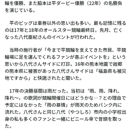
輪を優勝、また脇本は平ダービー優勝（22年）の名勝負
を演じている。
平のビッグは車券以外の思い出も多い。最も記憶に残る
のは17年と18年のオールスター競輪最終日。先月、亡く
なった八代亜紀さんのイベントが行われた。
当時の施行者が「今まで平競輪を支えてきた市民、平競
輪場に足を運んでくれるファンが喜ぶイベントを」という
思いから八代さんサイドに打診。16年の熊本地震で故郷
の熊本県に被害があった八代さんサイドは「福島県も被災
地ですから」と快諾されたと聞いた。
17年の決勝昼間は雨だった。当初は〝雨、雨、降れ、
降れ～〟の歌詞が競輪開催日にはどうかな…？との理由で
予定にはなかった「雨の慕情」が雨天のためバンク内に
流れた。八代さんと同じ八代（やつしろ）市内の小学校出
身の私も多くのファンと一緒にビニール傘で音頭を取っ
た。