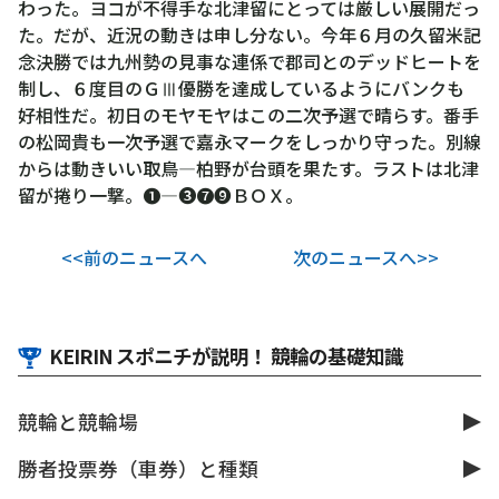
わった。ヨコが不得手な北津留にとっては厳しい展開だっ
た。だが、近況の動きは申し分ない。今年６月の久留米記
念決勝では九州勢の見事な連係で郡司とのデッドヒートを
制し、６度目のＧⅢ優勝を達成しているようにバンクも
好相性だ。初日のモヤモヤはこの二次予選で晴らす。番手
の松岡貴も一次予選で嘉永マークをしっかり守った。別線
からは動きいい取鳥―柏野が台頭を果たす。ラストは北津
留が捲り一撃。❶―❸❼❾ＢＯＸ。
<<前のニュースへ
次のニュースへ>>
KEIRIN スポニチが説明！ 競輪の基礎知識
競輪と競輪場
勝者投票券（車券）と種類