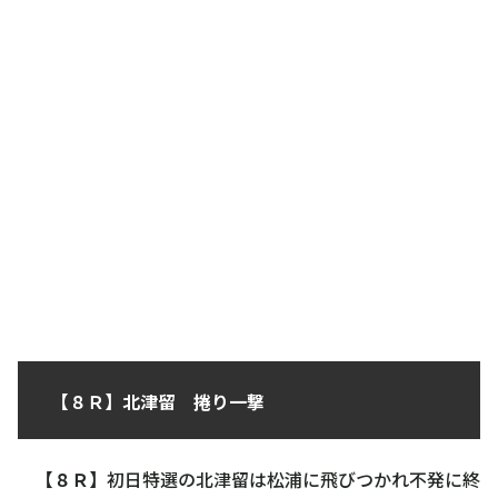
【８Ｒ】北津留 捲り一撃
【８Ｒ】
初日特選の北津留は松浦に飛びつかれ不発に終