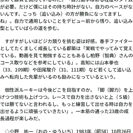
が必要。だけど僕にはその持ち時計がない。自力のベースがな
いんです。こっち（追い込み）の方が勝負になってますし
ね」。自力で通用しないことをデビュー前から悟り、追い込み
型としていばらの道を歩む。
すがすがしいほどジカ競りを挑む姿は好感。番手ファイター
としてたくましく成長している都築は「実戦でやってみて覚え
ている。動画を見て勉強することもあるし柏野（智典）さんの
コース取りなどを参考にしている」。高知には山本拳也
（33、109期）や田尾駿介（31、111期）など若くして追い込
みへ転向した先輩がいるのも励みになっているという。
個性派ルーキーは今後どこを目指すのか。「脚（脚力）を上
げつつ技術も上げつつ。レースで自力を出さないと上（Ｓ級）
では勝てないと言われるし、もっと練習して出せる時は自力を
出せるように頑張っていきたい」。一本筋の通った23歳の成
長過程が楽しみだ。
◇小野 祐一（おの・ゆういち）1983年（昭58）10月26日