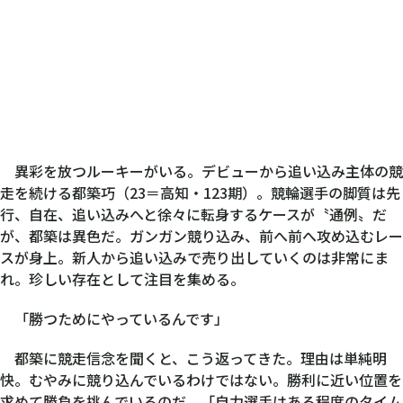
異彩を放つルーキーがいる。デビューから追い込み主体の競
走を続ける都築巧（23＝高知・123期）。競輪選手の脚質は先
行、自在、追い込みへと徐々に転身するケースが〝通例〟だ
が、都築は異色だ。ガンガン競り込み、前へ前へ攻め込むレー
スが身上。新人から追い込みで売り出していくのは非常にま
れ。珍しい存在として注目を集める。
「勝つためにやっているんです」
都築に競走信念を聞くと、こう返ってきた。理由は単純明
快。むやみに競り込んでいるわけではない。勝利に近い位置を
求めて勝負を挑んでいるのだ。「自力選手はある程度のタイム