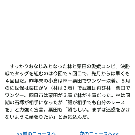
すっかりおなじみとなった林と栗田の愛媛コンビ。決勝
戦でタッグを組むのは今回で５回目で、先月からは早くも
４回目だ。昨年末の小倉は林―栗田でワンツー決着。５月
の佐世保は栗田がＶ（林は３着）で武雄は再び林―栗田で
ワンツー。四日市は栗田が３着で林が４着だった。林は同
期の石塚が相手になったが「誰が相手でも自分のレース
を」と力強く宣言。栗田も「頼もしい。まずは迷惑をかけ
ないように頑張りたい」と意気込んだ。
<<前のニュースへ
次のニュースへ>>