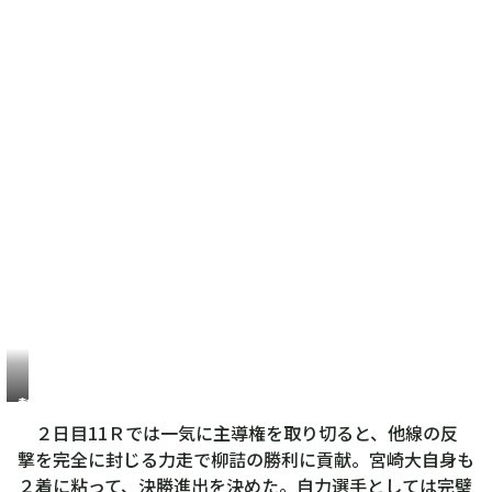
勢
い
２日目11Ｒでは一気に主導権を取り切ると、他線の反
任
撃を完全に封じる力走で柳詰の勝利に貢献。宮崎大自身も
せ
２着に粘って、決勝進出を決めた。自力選手としては完璧