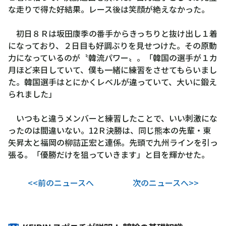
に
な走りで得た好結果。レース後は笑顔が絶えなかった。
突
っ
初日８Ｒは坂田康季の番手からきっちりと抜け出し１着
走
になっており、２日目も好調ぶりを見せつけた。その原動
り
力になっているのが〝韓流パワー〟。「韓国の選手が１カ
た
月ほど来日していて、僕も一緒に練習をさせてもらいまし
い
た。韓国選手はとにかくレベルが違っていて、大いに鍛え
宮
られました」
崎
大
いつもと違うメンバーと練習したことで、いい刺激にな
空
ったのは間違いない。12Ｒ決勝は、同じ熊本の先輩・東
矢昇太と福岡の柳詰正宏と連係。先頭で九州ラインを引っ
張る。「優勝だけを狙っていきます」と目を輝かせた。
<<前のニュースへ
次のニュースへ>>