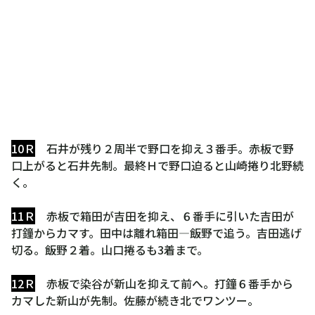
10Ｒ
石井が残り２周半で野口を抑え３番手。赤板で野
口上がると石井先制。最終Ｈで野口迫ると山崎捲り北野続
く。
11Ｒ
赤板で箱田が吉田を抑え、６番手に引いた吉田が
打鐘からカマす。田中は離れ箱田―飯野で追う。吉田逃げ
切る。飯野２着。山口捲るも3着まで。
12Ｒ
赤板で染谷が新山を抑えて前へ。打鐘６番手から
カマした新山が先制。佐藤が続き北でワンツー。