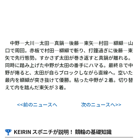
中野―大川―太田―真鍋―後藤―東矢―村田―纐纈―山
口で周回。赤板で村田―纐纈で斬り、打鐘過ぎに後藤―東
矢で先行態勢。すかさず太田が巻き返すと真鍋が離れる。
同時に踏み上げた中野が太田の番手にハマる。最終Ｂで中
野が捲ると、太田が自らブロックしながら直線へ。空いた
最内を纐纈が突き抜けて優勝。粘った中野が２着。切り替
えて内を踏んだ東矢が３着。
<<前のニュースへ
次のニュースへ>>
KEIRIN スポニチが説明！ 競輪の基礎知識