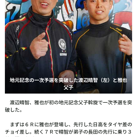
地元記念の一次予選を突破した渡辺晴智（左）と雅也
父子
渡辺晴智、雅也が初の地元記念父子斡旋で一次予選を突
破した。
まずは６Ｒに雅也が登場し、先行した日高をタイヤ差の
チョイ差し。続く７Ｒで晴智が弟子の長田の先行に乗り３