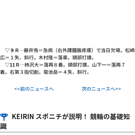
▽
９Ｒ
…藤井侑＝急病（右外踝腫脹疼痛）で当日欠場。松崎
広＝１失、斜行。木村隆＝落車。頭部打撲。
▽
11Ｒ
…柿沢大＝落再８着。頭部打撲。山下一＝落再７
着。右第３指切創。菊池岳＝４失、斜行。
<<前のニュースへ
次のニュースへ>>
KEIRIN スポニチが説明！ 競輪の基礎知
識