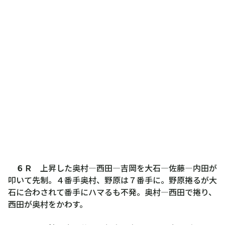
６Ｒ
上昇した奥村―西田―吉岡を大石―佐藤―内田が
叩いて先制。４番手奥村、野原は７番手に。野原捲るが大
石に合わされて番手にハマるも不発。奥村―西田で捲り、
西田が奥村をかわす。