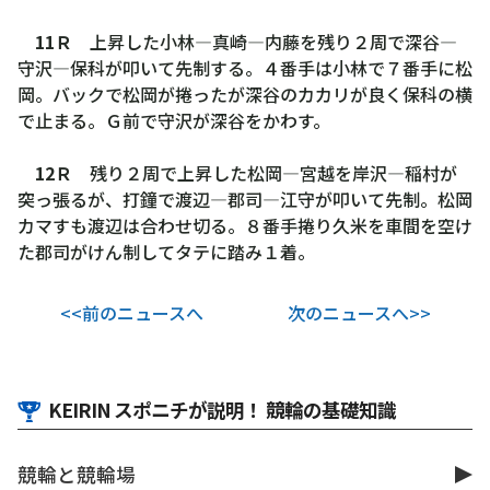
11Ｒ
上昇した小林―真崎―内藤を残り２周で深谷―
守沢―保科が叩いて先制する。４番手は小林で７番手に松
岡。バックで松岡が捲ったが深谷のカカリが良く保科の横
で止まる。Ｇ前で守沢が深谷をかわす。
12Ｒ
残り２周で上昇した松岡―宮越を岸沢―稲村が
突っ張るが、打鐘で渡辺―郡司―江守が叩いて先制。松岡
カマすも渡辺は合わせ切る。８番手捲り久米を車間を空け
た郡司がけん制してタテに踏み１着。
<<前のニュースへ
次のニュースへ>>
KEIRIN スポニチが説明！ 競輪の基礎知識
競輪と競輪場