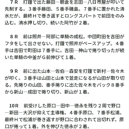
７Ｒ
打鐘で出た藤田―朝倉を志田―八日市屋が叩いて
先制する。３番手藤田、５番手磯島。７番手に置かれた清
水だが、最終Ｈで巻き返すとロングスパートで前団をのみ
込む。清水押し切り、続いた阿竹が２着。
８Ｒ
前は照井―阿部に単騎の成松。中団町田を吉田が
フタをして出させない。打鐘で照井がペースアップ。４番
手は吉田で町田は７番手に。吉田―神山で捲り切ったが続
いた単騎の中釜がＧ前伸びて１着。
９Ｒ
前に出た山本―佐伯―森安を打鐘で新村―佐々木
が叩く。３番手は山田と山本で並走になるが山田が取り切
る。先捲りの山田、番手捲りに出た佐々木をバック８番手
から新山―成田で捲り切り、新山が１着。
10Ｒ
前受けした原口―田中―徳永を残り２周で野口
―新田―大沢が抑えて主導権。４番手原口、７番手松浦。
最終Ｈで松浦が巻き返すが野口に合わされて出切れず。原
口が捲って１着。外を伸びた徳永が２着。