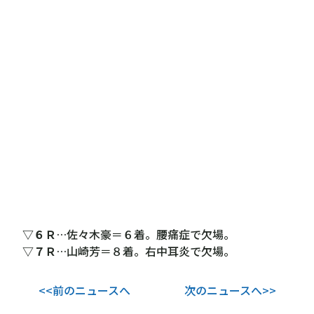
▽６Ｒ
…佐々木豪＝６着。腰痛症で欠場。
▽７Ｒ
…山崎芳＝８着。右中耳炎で欠場。
<<前のニュースへ
次のニュースへ>>