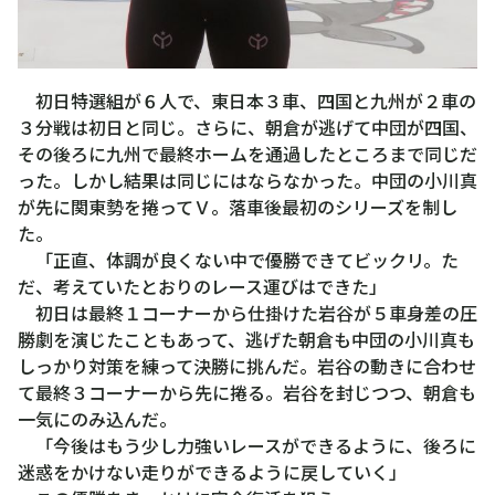
初日特選組が６人で、東日本３車、四国と九州が２車の
３分戦は初日と同じ。さらに、朝倉が逃げて中団が四国、
その後ろに九州で最終ホームを通過したところまで同じだ
った。しかし結果は同じにはならなかった。中団の小川真
が先に関東勢を捲ってＶ。落車後最初のシリーズを制し
た。
「正直、体調が良くない中で優勝できてビックリ。た
だ、考えていたとおりのレース運びはできた」
初日は最終１コーナーから仕掛けた岩谷が５車身差の圧
勝劇を演じたこともあって、逃げた朝倉も中団の小川真も
しっかり対策を練って決勝に挑んだ。岩谷の動きに合わせ
て最終３コーナーから先に捲る。岩谷を封じつつ、朝倉も
一気にのみ込んだ。
「今後はもう少し力強いレースができるように、後ろに
迷惑をかけない走りができるように戻していく」