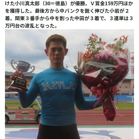
けた小川真太郎（30＝徳島）が優勝。Ｖ賞金159万円ほか
を獲得した。最後方から中バンクを鋭く伸びた小岩が２
着。関東３番手から中を割った中田が３着で、３連単は３
万円台の波乱となった。