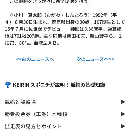
この優勝をきっかけに完全復活を狙う。
♢小川 真太郎
（おがわ・しんたろう）1992年（平
４）６月30日生まれ、徳島県出身の30歳。107期生として
15年７月に佐世保でデビュー。師匠は久米康平。通算成
績は701戦207勝。主な同期は吉田拓矢、新山響平ら。１
㍍73、80㌔。血液型ＡＢ。
<<前のニュースへ
次のニュースへ>>
KEIRIN スポニチが説明！ 競輪の基礎知識
競輪と競輪場
勝者投票券（車券）と種類
出走表の見方とポイント