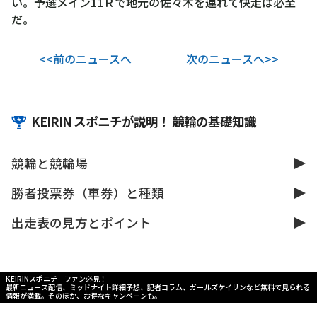
い。予選メイン11Ｒで地元の佐々木を連れて快走は必至
だ。
<<前のニュースへ
次のニュースへ>>
KEIRIN スポニチが説明！ 競輪の基礎知識
競輪と競輪場
勝者投票券（車券）と種類
出走表の見方とポイント
KEIRINスポニチ ファン必見！
最新ニュース配信、ミッドナイト詳細予想、記者コラム、ガールズケイリンなど無料で見られる
情報が満載。そのほか、お得なキャンペーンも。