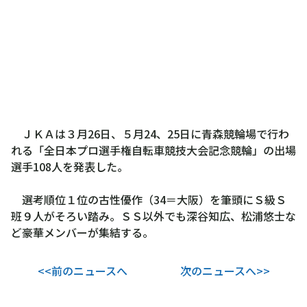
ＪＫＡは３月26日、５月24、25日に青森競輪場で行わ
れる「全日本プロ選手権自転車競技大会記念競輪」の出場
選手108人を発表した。
選考順位１位の古性優作（34＝大阪）を筆頭にＳ級Ｓ
班９人がそろい踏み。ＳＳ以外でも深谷知広、松浦悠士な
ど豪華メンバーが集結する。
<<前のニュースへ
次のニュースへ>>