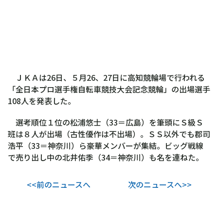
ＪＫＡは26日、５月26、27日に高知競輪場で行われる
「全日本プロ選手権自転車競技大会記念競輪」の出場選手
108人を発表した。
選考順位１位の松浦悠士（33＝広島）を筆頭にＳ級Ｓ
班は８人が出場（古性優作は不出場）。ＳＳ以外でも郡司
浩平（33＝神奈川）ら豪華メンバーが集結。ビッグ戦線
で売り出し中の北井佑季（34＝神奈川）も名を連ねた。
<<前のニュースへ
次のニュースへ>>