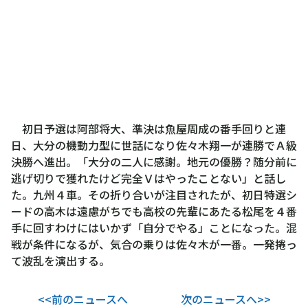
初日予選は阿部将大、準決は魚屋周成の番手回りと連
日、大分の機動力型に世話になり佐々木翔一が連勝でＡ級
決勝へ進出。「大分の二人に感謝。地元の優勝？随分前に
逃げ切りで獲れたけど完全Ｖはやったことない」と話し
た。九州４車。その折り合いが注目されたが、初日特選シ
ードの高木は遠慮がちでも高校の先輩にあたる松尾を４番
手に回すわけにはいかず「自分でやる」ことになった。混
戦が条件になるが、気合の乗りは佐々木が一番。一発捲っ
て波乱を演出する。
<<前のニュースへ
次のニュースへ>>