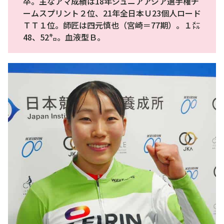
卒。主なアマ成績は18年ジュニアアジア選手権チ
ームスプリント２位、21年全日本Ｕ23個人ロード
ＴＴ１位。師匠は四元慎也（宮崎＝77期）。１㍍
48、52㌔。血液型Ｂ。