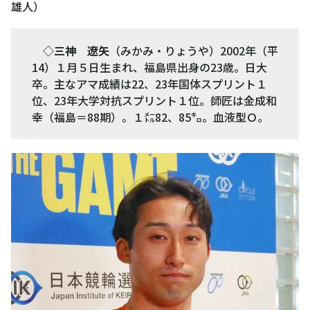
雄人）
◇
三神 遼矢
（みかみ・りょうや）2002年（平
14）１月５日生まれ、福島県出身の23歳。日大
卒。主なアマ成績は22、23年国体スプリント１
位、23年大学対抗スプリント１位。師匠は金成和
幸（福島＝88期）。１㍍82、85㌔。血液型Ｏ。