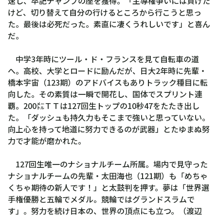
速し、卒記チャンプの座を獲得。「主導権争いには負けた
けど、切り替えて自分の行けるところから行こうと思っ
た。最後は必死だった。素直に凄くうれしいです」と喜ん
だ。
中学3年時にツール・ド・フランスを見て自転車の道
へ。高校、大学とロードに励んだが、日大2年時に先輩・
橋本宇宙（123期）のアドバイスもありトラック種目に転
向した。その素質は一瞬で開花し、国体でスプリント連
覇。200㍍ＴＴは127回生トップの10秒47をたたき出し
た。「ダッシュも持久力もそこまで強いと思っていない。
向上心を持って地道に努力できるのが武器」とたゆまぬ努
力で才能が磨かれた。
127回生唯一のナショナルチーム所属。場内で見守った
ナショナルチームの先輩・太田海也（121期）も「めちゃ
くちゃ期待の新人です！」と太鼓判を押す。夢は「世界選
手権優勝と五輪でメダル。競輪ではグランドスラムで
す」。努力を続け日本の、世界の頂点にも立つ。（渡辺