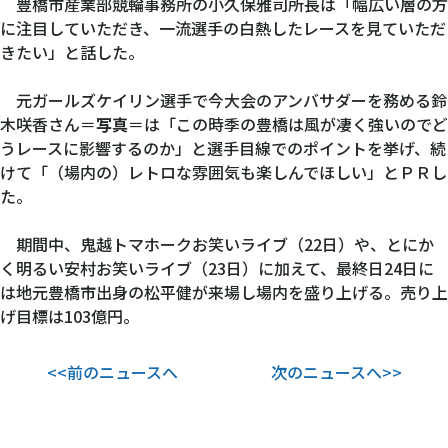
豊橋市産業部競輪事務所の小久保雅司所長は「幅広い層の方
に注目していただき、一流選手の白熱したレースを見ていただ
きたい」と話した。
元ガールズケイリン選手で今大会のアンバサダーを務める鈴
木咲香さん＝
写真
＝は「この時季の豊橋は風が凄く強いのでど
うレースに影響するのか」と選手目線でのポイントを挙げ、続
けて「（場内の）レトロな雰囲気も楽しんでほしい」とＰＲし
た。
期間中、鬼越トマホークお笑いライブ（22日）や、とにか
く明るい安村お笑いライブ（23日）に加えて、最終日24日に
は地元豊橋市出身の松平健が来場し場内を盛り上げる。売り上
げ目標は103億円。
<<前のニュースへ
次のニュースへ>>