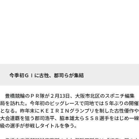
今季初ＧⅠに古性、郡司らが集結
豊橋競輪のＰＲ隊が２月13日、大阪市北区のスポニチ編集
局を訪れた。今年初のビッグレースで同地では５年ぶりの開催
となる。昨年末にＫＥＩＲＩＮグランプリを制した古性優作や
大会連覇を狙う郡司浩平、脇本雄太らＳＳ８選手をはじめ一線
級の選手が参戦しタイトルを争う。