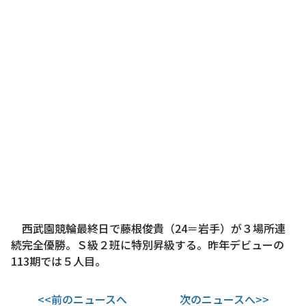
西武園競輪最終日で藤根俊貴（24＝岩手）が３場所連
続完全優勝。Ｓ級２班に特別昇級する。昨年デビューの
113期では５人目。
<<前のニュースへ
次のニュースへ>>