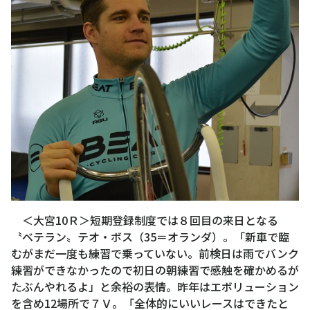
＜大宮10Ｒ＞短期登録制度では８回目の来日となる
〝ベテラン〟テオ・ボス（35＝オランダ）。「新車で臨
むがまだ一度も練習で乗っていない。前検日は雨でバンク
練習ができなかったので初日の朝練習で感触を確かめるが
たぶんやれるよ」と余裕の表情。昨年はエボリューション
を含め12場所で７Ｖ。「全体的にいいレースはできたと