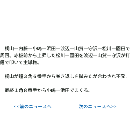
桐山―内藤―小嶋―浜田―渡辺―山賀―守沢―松川―園田で
周回。赤板前から上昇した松川―園田を渡辺―山賀―守沢が打
鐘で叩いて主導権。
桐山が鐘３角６番手から巻き返しを試みたが合わされ不発。
最終１角８番手から小嶋―浜田でまくる。
<<前のニュースへ
次のニュースへ>>