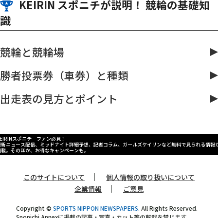
KEIRIN スポニチが説明！ 競輪の基礎知
識
競輪と競輪場
勝者投票券（車券）と種類
出走表の見方とポイント
KEIRINスポニチ ファン必見！
最新ニュース配信、ミッドナイト詳細予想、記者コラム、ガールズケイリンなど無料で見られる情報
満載。そのほか、お得なキャンペーンも。
｜
このサイトについて
個人情報の取り扱いについて
｜
企業情報
ご意見
Copyright ©
SPORTS NIPPON NEWSPAPERS.
All Rights Reserved.
Sponichi Annexに掲載の記事・写真・カット等の転載を禁じます。