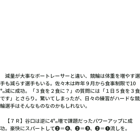
減量が大事なボートレーサーと違い、競輪は体重を増やす選
手も減らす選手もいる。佐々木は昨年９月から食事制限で10
㌔減に成功。「３食を２食に？」の質問には「１日５食を３食
です」とさらり。驚いてしまったが、日々の練習がハードな競
輪選手はそんなものなのかもしれない。
【７Ｒ】谷口は逆に4㌔増で課題だったパワーアップに成
功。豪快にスパートして❷＝❻、❷＝❸、❷＝❶流しを。