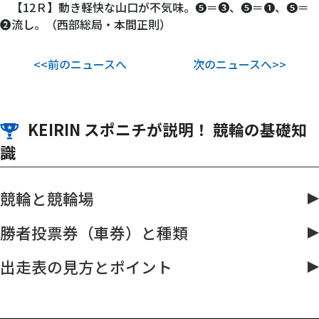
【12Ｒ】動き軽快な山口が不気味。❺＝❸、❺＝❶、❺＝
❷流し。（西部総局・本間正則）
<<前のニュースへ
次のニュースへ>>
KEIRIN スポニチが説明！ 競輪の基礎知
識
競輪と競輪場
勝者投票券（車券）と種類
出走表の見方とポイント