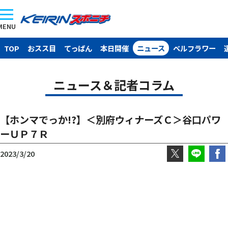
MENU
TOP
おスス目
てっぱん
本日開催
ニュース
ベルフラワー
ニュース＆記者コラム
【ホンマでっか!?】＜別府ウィナーズＣ＞谷口パワ
ーＵＰ７Ｒ
2023/3/20