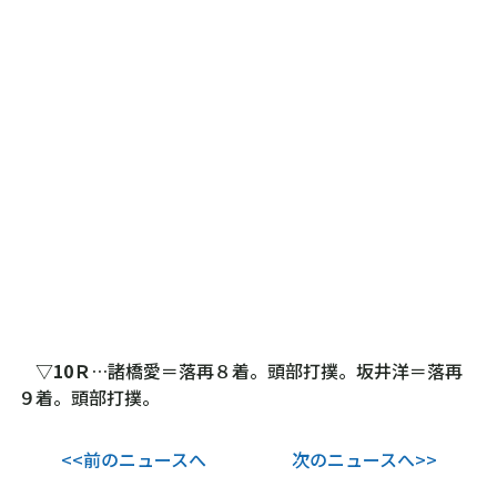
▽10Ｒ
…諸橋愛＝落再８着。頭部打撲。坂井洋＝落再
９着。頭部打撲。
<<前のニュースへ
次のニュースへ>>