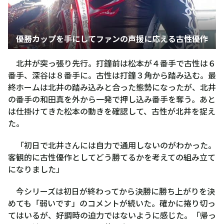
優勝カップを手にしてファンの声援に応える古性優作
北井が突っ張り先行。打鐘前は松本が４番手で古性は６
番手、深谷は８番手に。古性は打鐘３角から踏み込む。最
終ホームは北井の踏み込みと合った態勢になったが、北井
の番手の和田真を外から一発で押し込み番手を奪う。あと
は仕掛けてきた松本の動きを確認して、古性が北井を捉え
た。
「初日で北井さんには自力で通用しないのがわかった。
客観的に古性優作としてどう勝てるかを考えての組み立て
になりました」
今シリーズは初日が終わってから決勝に勝ち上がりを決
めても「弱いです」のコメントが続いた。確かに捲り切っ
てはいるが、好調時の迫力ではないように感じた。「帰っ