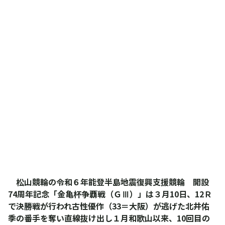
松山競輪の令和６年能登半島地震復興支援競輪 開設
74周年記念「金亀杯争覇戦（ＧⅢ）」は３月10日、12Ｒ
で決勝戦が行われ古性優作（33＝大阪）が逃げた北井佑
季の番手を奪い直線抜け出し１月和歌山以来、10回目の