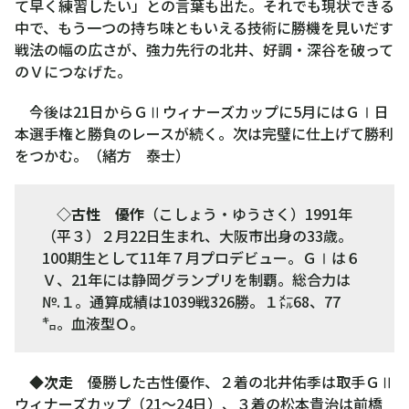
て早く練習したい」との言葉も出た。それでも現状できる
中で、もう一つの持ち味ともいえる技術に勝機を見いだす
戦法の幅の広さが、強力先行の北井、好調・深谷を破って
のＶにつなげた。
今後は21日からＧⅡウィナーズカップに5月にはＧⅠ日
本選手権と勝負のレースが続く。次は完璧に仕上げて勝利
をつかむ。（緒方 泰士）
◇古性 優作
（こしょう・ゆうさく）1991年
（平３）２月22日生まれ、大阪市出身の33歳。
100期生として11年７月プロデビュー。ＧⅠは６
Ｖ、21年には静岡グランプリを制覇。総合力は
№.１。通算成績は1039戦326勝。１㍍68、77
㌔。血液型Ｏ。
◆次走
優勝した古性優作、２着の北井佑季は取手ＧⅡ
ウィナーズカップ（21～24日）、３着の松本貴治は前橋