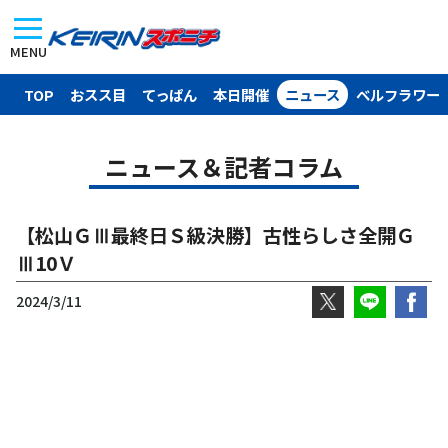
MENU
TOP
おスス目
てっぱん
本日開催
ニュース
ベルフラワー
ニュース＆記者コラム
【松山ＧⅢ最終日Ｓ級決勝】古性らしさ全開Ｇ
Ⅲ10Ｖ
2024/3/11