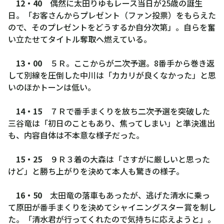
12・40
偶然に太田りゆもレース当日が25歳の誕生
日。「お客さんからプレゼント（ファン投票）をもらえた
ので、そのプレゼントをどうするか自分次第」。自らを奮
い立たせてタイトル奪取へ燃えている。
13・00
５Ｒ。ここからが二次予選。8番手から巻き返
して別線を圧倒した中川は「カカリが良くなかった」と思
いのほかトーンは低い。
14・15
７Ｒで番手まくりを放ち二次予選を突破した
三谷竜は「初日のこともあり、焦ってしまい」と準決進出
も、内容自体は不本意な様子だった。
15・25
９Ｒ３着の大森は「さすがに厳しいと思った
けど」と勝ち上がりを決めて本人も驚きの様子。
16・50
太田竜の落車もあったが、逃げた清水に乗っ
て原田が番手まくりを決めてシャイニングスター賞を制し
た。「清水君が行ってくれたので気持ちに応えようと」。