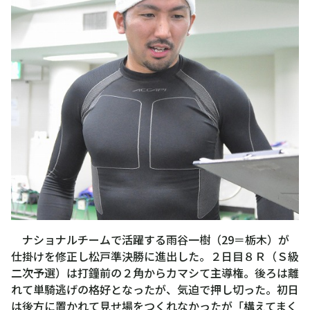
ナショナルチームで活躍する雨谷一樹（29＝栃木）が
仕掛けを修正し松戸準決勝に進出した。２日目８Ｒ（Ｓ級
二次予選）は打鐘前の２角からカマシて主導権。後ろは離
れて単騎逃げの格好となったが、気迫で押し切った。初日
は後方に置かれて見せ場をつくれなかったが「構えてまく