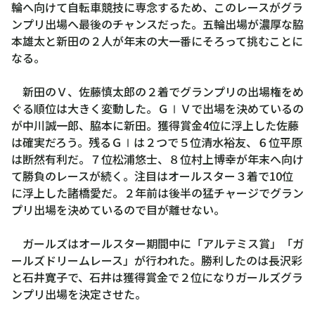
輪へ向けて自転車競技に専念するため、このレースがグラ
ンプリ出場へ最後のチャンスだった。五輪出場が濃厚な脇
本雄太と新田の２人が年末の大一番にそろって挑むことに
なる。
新田のＶ、佐藤慎太郎の２着でグランプリの出場権をめ
ぐる順位は大きく変動した。ＧⅠＶで出場を決めているの
が中川誠一郎、脇本に新田。獲得賞金4位に浮上した佐藤
は確実だろう。残るＧⅠは２つで５位清水裕友、６位平原
は断然有利だ。７位松浦悠士、８位村上博幸が年末へ向け
て勝負のレースが続く。注目はオールスター３着で10位
に浮上した諸橋愛だ。２年前は後半の猛チャージでグラン
プリ出場を決めているので目が離せない。
ガールズはオールスター期間中に「アルテミス賞」「ガ
ールズドリームレース」が行われた。勝利したのは長沢彩
と石井寛子で、石井は獲得賞金で２位になりガールズグラ
ンプリ出場を決定させた。