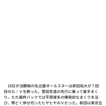
18日が決勝戦の名古屋オールスターは新田祐大が７回
目のＧⅠＶを飾った。菅田壱道の先行に乗って番手まく
り。ただ最終バックでは平原康多の爆発的なまくりを浴
び、際どく併せ切ったヒヤヒヤのＶだった。新田は東京五