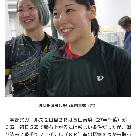
波乱を演出したい蓑田真璃（右）
宇都宮ガールズ２日目２Ｒは蓑田真璃（27＝千葉）が
３着。初日５着で勝ち上がるには厳しい条件だったが、滑
り込み７番手でファイナル（８Ｒ）進出切符をつかみ取っ