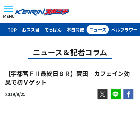
MENU
TOP
おスス目
てっぱん
本日開催
ニュース
ベルフラワー
ニュース＆記者コラム
【宇都宮ＦⅡ最終日８Ｒ】蓑田 カフェイン効
果で初Ｖゲット
2019/9/25