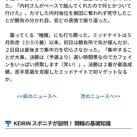
た。「内村さんがペースで踏んでくれたので何とかついて
行けた」。カマした内村後位を梶田に奪われず死守したこ
とが勝負の分かれ目。安どの表情で振り返った。
襲ってくる〝睡魔〟にも打ち勝った。ミッドナイトは５
月弥彦（⑤⑤⑤着）以来。初日は勝負所で気が緩んだが、
２日目は最後まで集中力を切らさなかった。「集中するこ
とが大事。決勝は（予選より）遅い時間帯なのでカフェイ
ンをいっぱい摂取します（笑い）」。決勝は２着が最高成
績。苦手意識を克服したミッドナイトで初Ｖゲットなる
か。
<<前のニュースへ
次のニュースへ>>
KEIRIN スポニチが説明！ 競輪の基礎知識