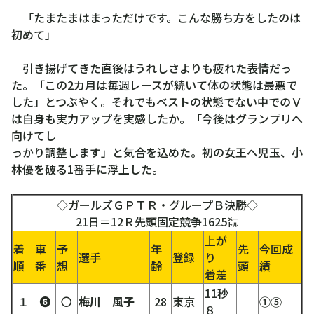
「たまたまはまっただけです。こんな勝ち方をしたのは
初めて」
引き揚げてきた直後はうれしさよりも疲れた表情だっ
た。「この2カ月は毎週レースが続いて体の状態は最悪で
した」とつぶやく。それでもベストの状態でない中でのＶ
は自身も実力アップを実感したか。「今後はグランプリへ
向けてし
っかり調整します」と気合を込めた。初の女王へ児玉、小
林優を破る1番手に浮上した。
◇ガールズＧＰＴＲ・グループＢ決勝◇
21日＝12Ｒ先頭固定競争1625㍍
上が
着
車
予
年
先
今回成
選手
登録
り
順
番
想
齢
頭
績
着差
11秒
１
❻
〇
梅川 風子
28
東京
①⑤
８