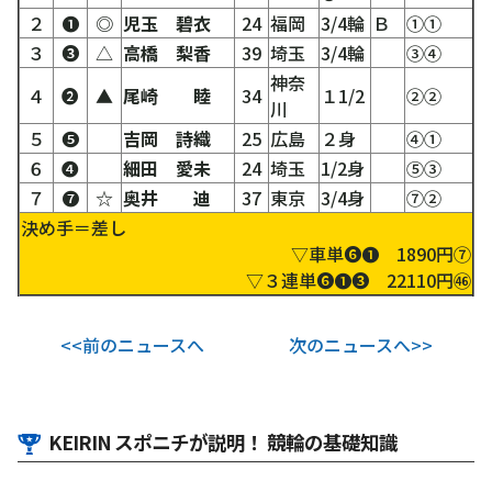
２
❶
◎
児玉 碧衣
24
福岡
3/4輪
Ｂ
①①
３
❸
△
高橋 梨香
39
埼玉
3/4輪
③④
神奈
４
❷
▲
尾崎 睦
34
１1/2
②②
川
５
❺
吉岡 詩織
25
広島
２身
④①
６
❹
細田 愛未
24
埼玉
1/2身
⑤③
７
❼
☆
奥井 迪
37
東京
3/4身
⑦②
決め手＝差し
▽車単❻❶ 1890円⑦
▽３連単❻❶❸ 22110円㊻
<<前のニュースへ
次のニュースへ>>
KEIRIN スポニチが説明！ 競輪の基礎知識