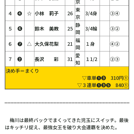
京
東
４
❹
☆
小林 莉子
26
3/4身
③④
京
静
５
❻
鈴木 美教
25
3/4輪
③②
岡
福
６
❼
△
大久保花梨
21
１身
④②
岡
愛
７
❷
長沢 彩
31
１1/2
②③
知
決め手＝まくり
▽車単❶❸ 310円①
▽３連単❶❸❺ 840①
梅川は最終バックでまくってきた児玉にスイッチ。最後
はキッチリ捉え、最強女王を破り大会連覇を決めた。