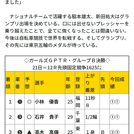
ました」
ナショナルチームで活躍する脇本雄太、新田祐大はグラ
ンプリ出場を決めている。口には出せないプレッシャーを
乗り越えたことで、全てに強くなったことは間違いない。
今後は自転車競技で世界を転戦する。そしてグランプリ、
その先には東京五輪のメダルが待っている。
◇ガールズＧＰＴＲ・グループＢ決勝◇
21日＝12Ｒ先頭固定競争1625㍍
上が
着
車
予
年
登
先
今回成
選手
り
順
番
想
齢
録
頭
績
着差
福
11秒
１
❶
◎
小林 優香
25
①①
岡
８
千
２
❸
〇
石井 貴子
29
1/2輪
①①
葉
東
３
❺
▲
高木 真備
25
１身
Ｂ
②③