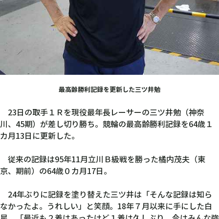
最高齢勝利記録を更新した三ツ井勉
23日の取手１Ｒを現役最年長レーサーの三ツ井勉（神奈
川、45期）が差し切り勝ち。競輪の最高齢勝利記録を64歳１
カ月13日に更新した。
従来の記録は95年11月立川Ｂ級戦を勝った橘内茂夫（東
京、期前）の64歳０カ月17日。
24年ぶりに記録を塗り替えた三ツ井は「そんな記録は知ら
なかったよ。うれしい」と笑顔。18年７月以来に手にした白
星。「最近も２着はあったけど１着は久しぶり。今はみんな強