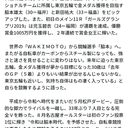
ショナルチームに所属し東京五輪で金メダル獲得を目指す
脇本雄太（30＝福井）と新田祐大（33＝福島）をピック
アップした。また、初日のメイン11Ｒ「ガールズグラン
プリ2019」は児玉碧衣（24＝福岡）が連覇を達成。優勝
賞金1005万円を獲得し、２年連続で賞金女王に輝いた。
世界の「ＷＡＫＩＭＯＴＯ」から競輪選手「脇本」へ。
またがる自転車がカーボンからスチール製になっても、強
さと速さを見せることに変わりはない。来年に迫った東京
五輪。金メダル獲得が夢から目標になった30歳は「去年
のＧＰ（５着）よりもいい結果が出せるんじゃないかな。
東京五輪も近いし、気持ち自体はもの凄く入っている」と
自らを鼓舞するように語った。
平成から令和へ時代をまたいだ５月松戸ダービー。圧倒
的な脚力でライバルを一蹴し、33年ぶり７人目となる完
全Ｖを飾った。８月名古屋オールスターは初のファン投票
1位に輝き〝令和は脇本時代〟を予感させた。自転車競技