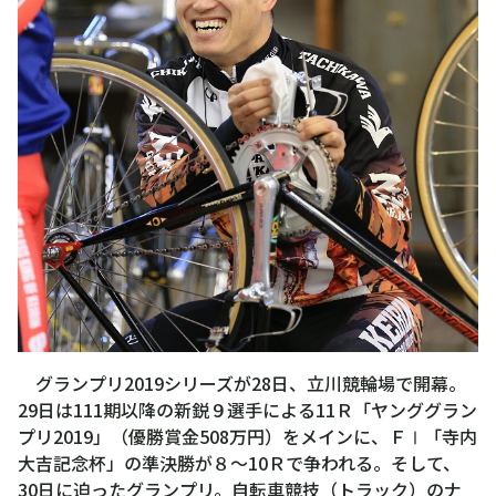
グランプリ2019シリーズが28日、立川競輪場で開幕。
29日は111期以降の新鋭９選手による11Ｒ「ヤンググラン
プリ2019」（優勝賞金508万円）をメインに、ＦⅠ「寺内
大吉記念杯」の準決勝が８～10Ｒで争われる。そして、
30日に迫ったグランプリ。自転車競技（トラック）のナ