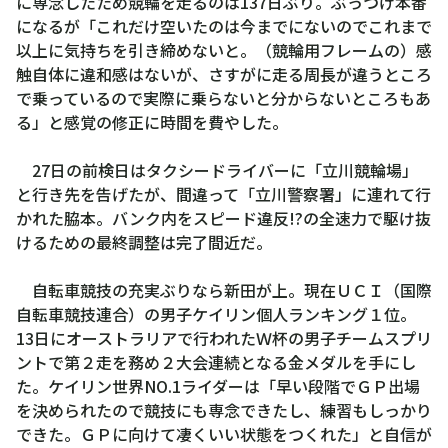
に専念したため競輪を走るのは137日ぶり。ぶっつけ本番
になるが「これだけ空いたのは今までにないのでこれまで
以上に気持ちを引き締めないと。（競輪用フレームの）感
触自体に違和感はないが、さすがに走る周長が違うところ
で乗っているので実際に乗らないと分からないところもあ
る」と感覚の修正に時間を費やした。
27日の前検日はタクシードライバーに「立川競輪場」
と行き先を告げたが、間違って「立川警察署」に連れて行
かれた脇本。バンク内をスピード違反!?の全速力で駆け抜
けるための最終調整は完了間近だ。
自転車競技の充実ぶりなら新田が上。現在ＵＣＩ（国際
自転車競技連合）の男子ケイリン個人ランキング１位。
13日にオーストラリアで行われたＷ杯の男子チームスプリ
ントで第２走を務め２大会連続となる金メダルを手にし
た。ケイリン世界NO.1ライダーは「早い段階でＧＰ出場
を決められたので競技にも専念できたし、練習もしっかり
できた。ＧＰに向けて凄くいい状態をつくれた」と自信が