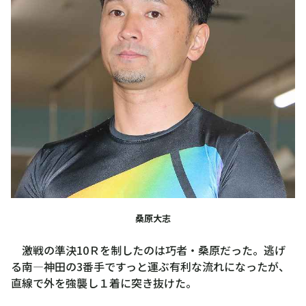
桑原大志
激戦の準決10Ｒを制したのは巧者・桑原だった。逃げ
る南―神田の3番手ですっと運ぶ有利な流れになったが、
直線で外を強襲し１着に突き抜けた。