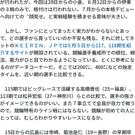
が行われたが、今回は29日からの小倉、６月12日からの伊東
の３戦のみで、格付けは行われない。７月からの本格デビュー
へ向けての〝顔見せ〟と実戦経験を積ませる意味が大きい。
しかし、ファンにとってまったく実力がわからないとあっ
て、どの選手から買っていいのか不安も残る。それに対してネ
ットの
ＫＥＩＲＩＮ．ＪＰでは5 月５日から117、118期を紹
介するサイト
が開設されている。競輪選手養成所での順位、戦
法、能力がひと目でわかるようになっている。とくに参考にな
るのがデータコーナーだ。そこでは200㍍、400㍍などの独走
タイムを、近い期の選手と比較できる。
115期ではビッグレースで活躍する高橋晋也（25＝福島）、
113期では松井宏佑（27＝神奈川）らとの比較で、選手の強さ
がイメージできるのがいい。また７車立てで全員が自力で戦う
ので、競輪特有のライン戦にはならない。競輪が初めての人に
とっては、むしろわかりやすいレースになるか。
15日からの広島には寺崎、菊池岳仁（19＝長野）の早期卒