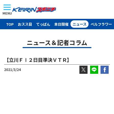
MENU
TOP
おスス目
てっぱん
本日開催
ニュース
ベルフラワー
ニュース＆記者コラム
【立川ＦⅠ２日目準決ＶＴＲ】
2021/3/24