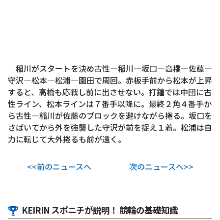
稲川がスタートを決め古性―稲川―坂口―高橋―佐藤―
守沢―松本―松浦―園田で周回。赤板手前から松本が上昇
すると、高橋も応戦し前に出させない。打鐘では中団に古
性ライン、松本ラインは７番手以降に。最終２角４番手か
ら古性―稲川が佐藤のブロックを避けながら捲る。坂口を
さばいてから外を強襲した守沢が前を捉え１着。松浦は自
力に転じて大外捲るも前が遠く。
<<前のニュースへ
次のニュースへ>>
KEIRIN スポニチが説明！ 競輪の基礎知識