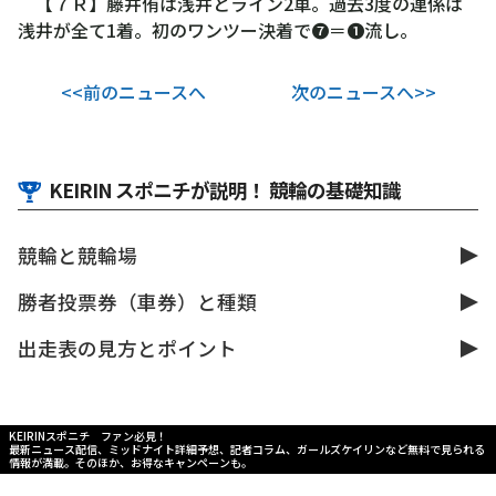
【７Ｒ】藤井侑は浅井とライン2車。過去3度の連係は
浅井が全て1着。初のワンツー決着で❼＝❶流し。
<<前のニュースへ
次のニュースへ>>
KEIRIN スポニチが説明！ 競輪の基礎知識
競輪と競輪場
勝者投票券（車券）と種類
出走表の見方とポイント
KEIRINスポニチ ファン必見！
最新ニュース配信、ミッドナイト詳細予想、記者コラム、ガールズケイリンなど無料で見られる
情報が満載。そのほか、お得なキャンペーンも。