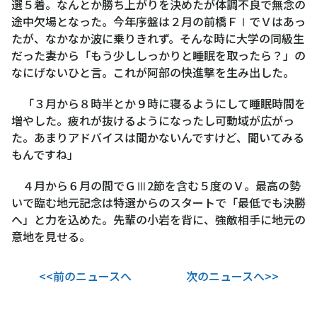
選５着。なんとか勝ち上がりを決めたが体調不良で無念の
途中欠場となった。今年序盤は２月の前橋ＦⅠでＶはあっ
たが、なかなか波に乗りきれず。そんな時に大学の同級生
だった妻から「もう少ししっかりと睡眠を取ったら？」の
なにげないひと言。これが阿部の快進撃を生み出した。
「３月から８時半とか９時に寝るようにして睡眠時間を
増やした。疲れが抜けるようになったし可動域が広がっ
た。あまりアドバイスは聞かないんですけど、聞いてみる
もんですね」
４月から６月の間でＧⅢ2節を含む５度のＶ。最高の勢
いで臨む地元記念は特選からのスタートで「最低でも決勝
へ」と力を込めた。先輩の小岩を背に、強敵相手に地元の
意地を見せる。
<<前のニュースへ
次のニュースへ>>