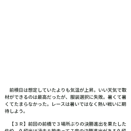
前検日は想定していたよりも気温が上昇。いい天気で取
材ができるのは最高だったが、服装選択に失敗。暑くて暑
くてたまらなかった。レースは暑いではなく熱い戦いに期
待しよう。
【３Ｒ】前回の前橋で３場所ぶりの決勝進出を果たした
佐伯。久留米は過去８節走って７度の決勝進出がある久留