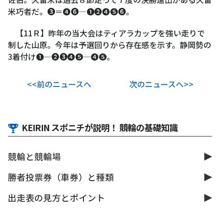
米巧者だ。❸＝❹❻―❶❷❹❺❻。
【11Ｒ】昨年の当大会はティアラカップを強い走りで
制した山原。今年は予選回りから存在感を示す。静岡勢の
3着付け❶―❷❸❹❺―❹❺。
<<前のニュースへ
次のニュースへ>>
KEIRIN スポニチが説明！ 競輪の基礎知識
競輪と競輪場
勝者投票券（車券）と種類
出走表の見方とポイント