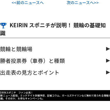
<<前のニュースへ
次のニュースへ>>
KEIRIN スポニチが説明！ 競輪の基礎知
識
競輪と競輪場
勝者投票券（車券）と種類
出走表の見方とポイント
KEIRINスポニチ ファン必見！
最新ニュース配信、ミッドナイト詳細予想、記者コラム、ガールズケイリンなど無料で見られる情報
満載。そのほか、お得なキャンペーンも。