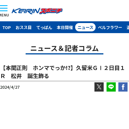
MENU
TOP
おスス目
てっぱん
本日開催
ニュース
ベルフラワー
ニュース＆記者コラム
【本間正則 ホンマでっか!?】久留米ＧⅠ２日目１
Ｒ 松井 誕生飾る
2024/4/27