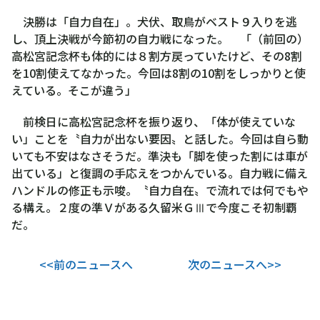
決勝は「自力自在」。犬伏、取鳥がベスト９入りを逃
し、頂上決戦が今節初の自力戦になった。 「（前回の）
高松宮記念杯も体的には８割方戻っていたけど、その8割
を10割使えてなかった。今回は8割の10割をしっかりと使
えている。そこが違う」
前検日に高松宮記念杯を振り返り、「体が使えていな
い」ことを〝自力が出ない要因〟と話した。今回は自ら動
いても不安はなさそうだ。準決も「脚を使った割には車が
出ている」と復調の手応えをつかんでいる。自力戦に備え
ハンドルの修正も示唆。〝自力自在〟で流れでは何でもや
る構え。２度の準Ｖがある久留米ＧⅢで今度こそ初制覇
だ。
<<前のニュースへ
次のニュースへ>>