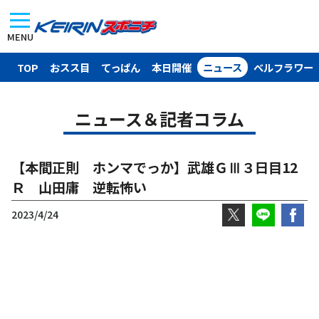
MENU
TOP
おスス目
てっぱん
本日開催
ニュース
ベルフラワー
ニュース＆記者コラム
【本間正則 ホンマでっか】武雄ＧⅢ３日目12
Ｒ 山田庸 逆転怖い
2023/4/24