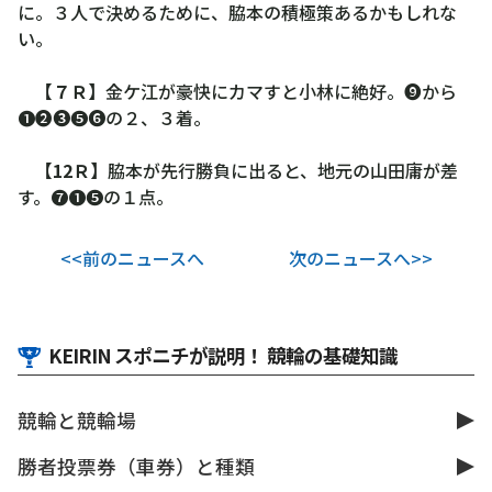
に。３人で決めるために、脇本の積極策あるかもしれな
い。
【７Ｒ】
金ケ江が豪快にカマすと小林に絶好。❾から
❶❷❸❺❻の２、３着。
【12Ｒ】
脇本が先行勝負に出ると、地元の山田庸が差
す。❼❶❺の１点。
<<前のニュースへ
次のニュースへ>>
KEIRIN スポニチが説明！ 競輪の基礎知識
競輪と競輪場
勝者投票券（車券）と種類