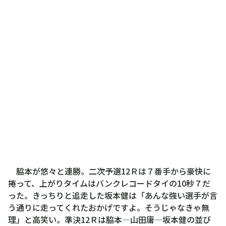
脇本が悠々と連勝。二次予選12Ｒは７番手から豪快に
捲って、上がりタイムはバンクレコードタイの10秒７だ
った。きっちりと追走した坂本健は「あんな強い選手が言
う通りに走ってくれたおかげですよ。そうじゃなきゃ無
理」と高笑い。準決12Ｒは脇本―山田庸―坂本健の並び