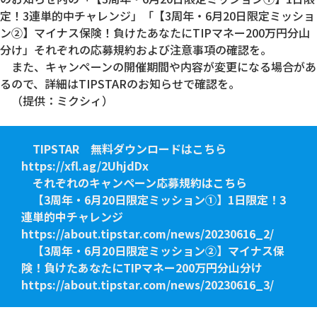
定！3連単的中チャレンジ」「【3周年・6月20日限定ミッショ
ン②】マイナス保険！負けたあなたにTIPマネー200万円分山
分け」それぞれの応募規約および注意事項の確認を。
また、キャンペーンの開催期間や内容が変更になる場合があ
るので、詳細はTIPSTARのお知らせで確認を。
（提供：ミクシィ）
TIPSTAR 無料ダウンロードはこちら
https://xfl.ag/2UhjdDx
それぞれのキャンペーン応募規約はこちら
【3周年・6月20日限定ミッション①】1日限定！3
連単的中チャレンジ
https://about.tipstar.com/news/20230616_2/
【3周年・6月20日限定ミッション②】マイナス保
険！負けたあなたにTIPマネー200万円分山分け
https://about.tipstar.com/news/20230616_3/