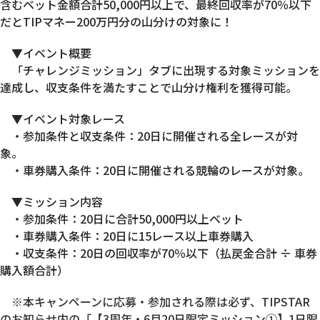
含むベット金額合計50,000円以上で、最終回収率が70％以下
だとTIPマネー200万円分の山分けの対象に！
▼イベント概要
「チャレンジミッション」タブに出現する対象ミッションを
達成し、収支条件を満たすことで山分け権利を獲得可能。
▼イベント対象レース
・参加条件と収支条件：20日に開催される全レースが対
象。
・車券購入条件：20日に開催される競輪のレースが対象。
▼ミッション内容
・参加条件：20日に合計50,000円以上ベット
・車券購入条件：20日に15レース以上車券購入
・収支条件：20日の回収率が70％以下（払戻金合計 ÷ 車券
購入額合計）
※本キャンペーンに応募・参加される際は必ず、TIPSTAR
のお知らせ内の「【3周年・6月20日限定ミッション①】1日限