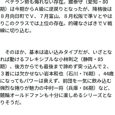
ベテラン勢も侮れない存在。舘泰守（愛知・80
期）は今期からＡ級に逆戻りとなったが、降格後は
８月向日町でＶ、７月富山、８月松阪で準Ｖとやは
りこのクラスでは上位の存在。的確なさばきでＶ戦
線に切り込む。
そのほか、基本は追い込みタイプだが、いざとな
れば動けるフレキシブルな小林則之（静岡・85
期）、後方からでも最後まで諦めず突っ込んで２、
３着には欠かせない岩本和也（石川・76期）、44歳
になってもパワーは衰えず、前団を一気に飲み込む
強烈な捲りが魅力の中村一将（兵庫・86期）など、
競輪オールドファンも十分に楽しめるシリーズとな
りそうだ。