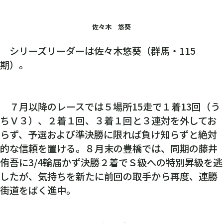
佐々木 悠葵
シリーズリーダーは佐々木悠葵（群馬・115
期）。
７月以降のレースでは５場所15走で１着13回（う
ちＶ３）、２着１回、３着１回と３連対を外してお
らず、予選および準決勝に限れば負け知らずと絶対
的な信頼を置ける。８月末の豊橋では、同期の藤井
侑吾に3/4輪届かず決勝２着でＳ級への特別昇級を逃
したが、気持ちを新たに前回の取手から再度、連勝
街道をばく進中。