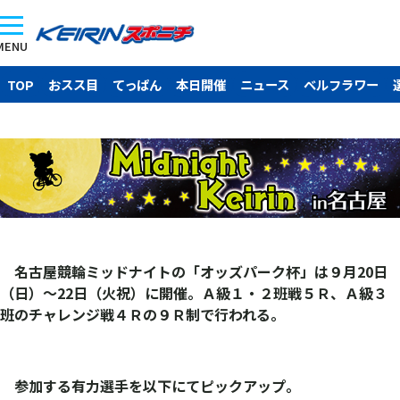
MENU
TOP
おスス目
てっぱん
本日開催
ニュース
ベルフラワー
名古屋競輪ミッドナイトの「オッズパーク杯」は９月20日
（日）～22日（火祝）に開催。Ａ級１・２班戦５Ｒ、Ａ級３
班のチャレンジ戦４Ｒの９Ｒ制で行われる。
参加する有力選手を以下にてピックアップ。