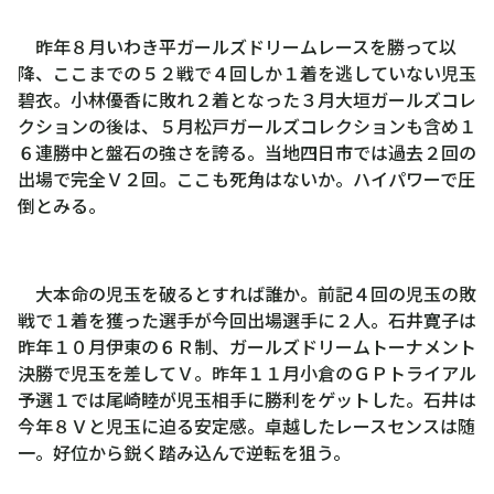
□
昨年８月いわき平ガールズドリームレースを勝って以
降、ここまでの５２戦で４回しか１着を逃していない児玉
碧衣。小林優香に敗れ２着となった３月大垣ガールズコレ
クションの後は、５月松戸ガールズコレクションも含め１
６連勝中と盤石の強さを誇る。当地四日市では過去２回の
出場で完全Ｖ２回。ここも死角はないか。ハイパワーで圧
倒とみる。
□
大本命の児玉を破るとすれば誰か。前記４回の児玉の敗
戦で１着を獲った選手が今回出場選手に２人。石井寛子は
昨年１０月伊東の６Ｒ制、ガールズドリームトーナメント
決勝で児玉を差してＶ。昨年１１月小倉のＧＰトライアル
予選１では尾崎睦が児玉相手に勝利をゲットした。石井は
今年８Ｖと児玉に迫る安定感。卓越したレースセンスは随
一。好位から鋭く踏み込んで逆転を狙う。