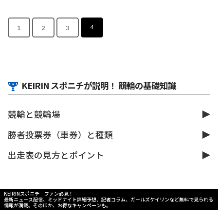
１
２
３
４
KEIRIN スポニチが説明！ 競輪の基礎知識
競輪と競輪場
勝者投票券（車券）と種類
出走表の見方とポイント
KEIRINスポニチ ファン必見！
最新ニュース配信、ミッドナイト詳細予想、記者コラム、ガールズケイリンなど無料で見られる
情報が満載。そのほか、お得なキャンペーンも。