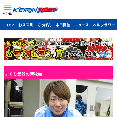
MENU
TOP
おスス目
てっぱん
本日開催
ニュース
ベルフラワー
まくり武器の荒牧軸