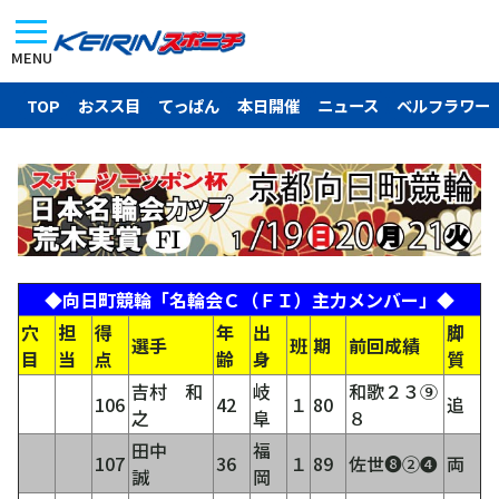
MENU
TOP
おスス目
てっぱん
本日開催
ニュース
ベルフラワー
◆向日町競輪「名輪会Ｃ（ＦＩ）主力メンバー」◆
穴
担
得
年
出
脚
選手
班
期
前回成績
目
当
点
齢
身
質
吉村 和
岐
和歌２３⑨
106
42
１
80
追
之
阜
８
田中
福
107
36
１
89
佐世❽②❹
両
誠
岡