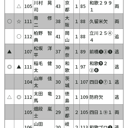
川村 晃
京
和歌２９９
△
105
43
１
85
両
司
都
１
南 修
大
○
☆
111
38
１
88
久留米欠
両
二
阪
柏野 智
岡
立川２５④
○
112
41
１
88
追
典
山
４
松坂 洋
神
▲
107
37
１
89
前橋❶③❶
逃
平
奈
稲毛 健
和
和歌❾２
◎
▲
111
30
１
97
逃
太
歌
②❻
山岸 佳
茨
104
30
１
107
四日❾⑦１
逃
太
城
太田 竜
徳
△
◎
112
23
１
109
防府欠
逃
馬
島
畑段 嵐
京
105
29
２
105
四日１⑨１
両
士
都
山田
岐
106
20
２
113
和歌ブロ❶
逃