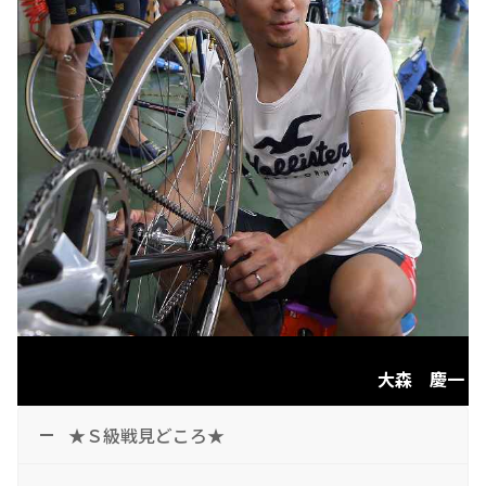
大森 慶一
★Ｓ級戦見どころ★