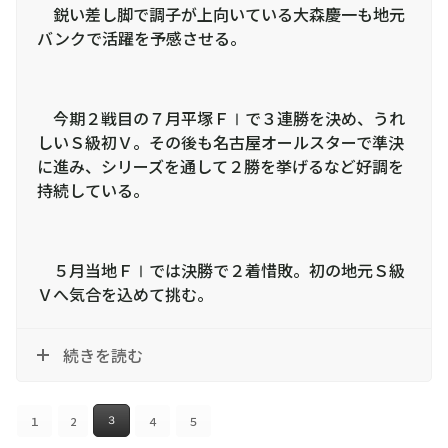
鋭い差し脚で調子が上向いている大森慶一も地元
バンクで活躍を予感させる。
今期２戦目の７月平塚ＦⅠで３連勝を決め、うれ
しいＳ級初Ｖ。その後も名古屋オールスターで準決
に進み、シリーズを通して２勝を挙げるなど好調を
持続している。
５月当地ＦⅠでは決勝で２着惜敗。初の地元Ｓ級
Ｖへ気合を込めて挑む。
続きを読む
１
2
４
５
３